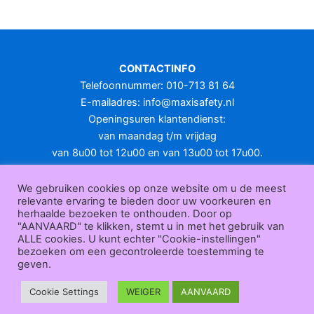
meerdere
variaties.
Deze
optie
CONTACTINFO
kan
Telefoonnummer: 010-713 81 64
gekozen
E-mailadres:
info@maxisafety.nl
worden
Openingsuren klantendienst:
op
van maandag t/m vrijdag
de
van 8u00 tot 12u00 en van 13u00 tot 17u00.
productpagina
Gesloten in het weekend en op feestdagen.
KLANTENSERVICE
We gebruiken cookies op onze website om u de meest
relevante ervaring te bieden door uw voorkeuren en
Over
herhaalde bezoeken te onthouden. Door op
ons
|
Bedrijfsgegevens
|
F.A.Q.
|
Bestelprocedure
|
Betaling
|
Verz
"AANVAARD" te klikken, stemt u in met het gebruik van
ending
|
Retourneren
|
Herroepingsrecht
|
Herroepingsfunctie
|
W
ALLE cookies. U kunt echter "Cookie-instellingen"
bezoeken om een gecontroleerde toestemming te
ederverkoop
|
Bedrukken
|
Contact
geven.
Algemene voorwaarden
|
Privacy policy
|
Sitemap
|
Disclaimer
Maxisafety.nl © 2026
Cookie Settings
WEIGER
AANVAARD