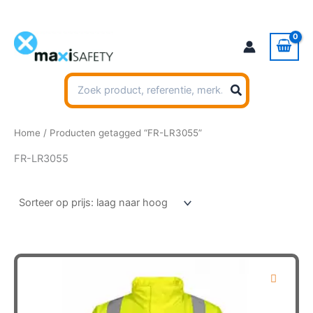
Ga
naar
de
inhoud
Zoeken
naar:
Home
/ Producten getagged “FR-LR3055”
FR-LR3055