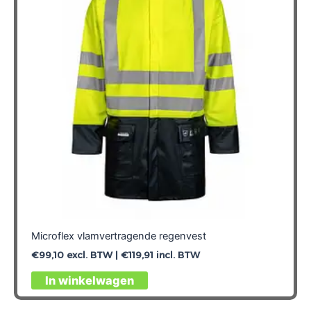
Microflex vlamvertragende regenvest
€
99,10
excl. BTW |
€
119,91
incl. BTW
Dit
In winkelwagen
product
heeft