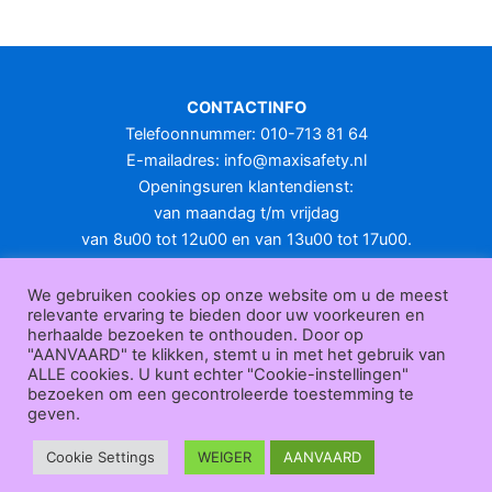
CONTACTINFO
Telefoonnummer: 010-713 81 64
E-mailadres:
info@maxisafety.nl
Openingsuren klantendienst:
van maandag t/m vrijdag
van 8u00 tot 12u00 en van 13u00 tot 17u00.
Gesloten in het weekend en op feestdagen.
KLANTENSERVICE
We gebruiken cookies op onze website om u de meest
relevante ervaring te bieden door uw voorkeuren en
Over
herhaalde bezoeken te onthouden. Door op
ons
|
Bedrijfsgegevens
|
F.A.Q.
|
Bestelprocedure
|
Betaling
|
Verz
"AANVAARD" te klikken, stemt u in met het gebruik van
ending
|
Retourneren
|
Herroepingsrecht
|
Herroepingsfunctie
|
W
ALLE cookies. U kunt echter "Cookie-instellingen"
bezoeken om een gecontroleerde toestemming te
ederverkoop
|
Bedrukken
|
Contact
geven.
Algemene voorwaarden
|
Privacy policy
|
Sitemap
|
Disclaimer
Maxisafety.nl © 2026
Cookie Settings
WEIGER
AANVAARD