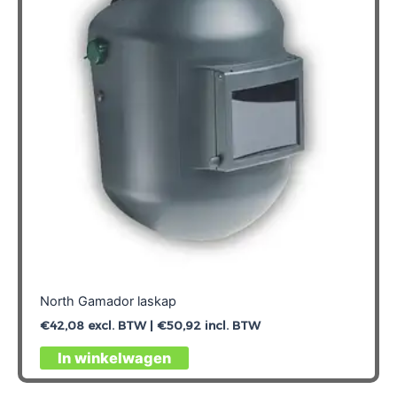
North Gamador laskap
€
42,08
excl. BTW |
€
50,92
incl. BTW
In winkelwagen