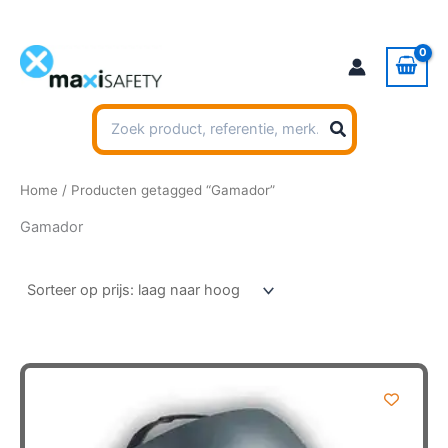
Ga
naar
de
inhoud
Zoeken
naar:
Home
/ Producten getagged “Gamador”
Gamador