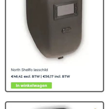
North Shellfo lasschild
€
46,42
excl. BTW |
€
56,17
incl. BTW
In winkelwagen