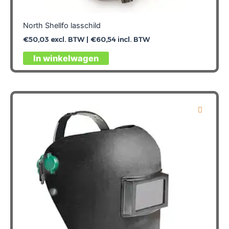
North Shellfo lasschild
€
50,03
excl. BTW |
€
60,54
incl. BTW
In winkelwagen