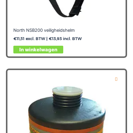
North NSB200 veiligheidshelm
€
11,51
excl. BTW |
€
13,93
incl. BTW
Dit
In winkelwagen
product
heeft
meerdere
variaties.
Deze
optie
kan
gekozen
worden
op
de
productpagina