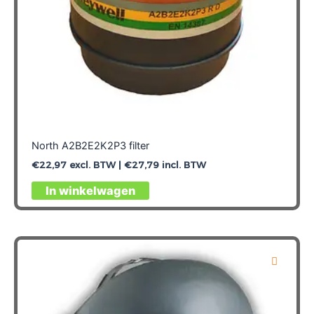
North A2B2E2K2P3 filter
€
22,97
excl. BTW |
€
27,79
incl. BTW
In winkelwagen