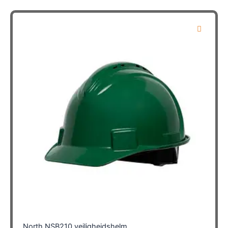
North NSB210 veiligheidshelm