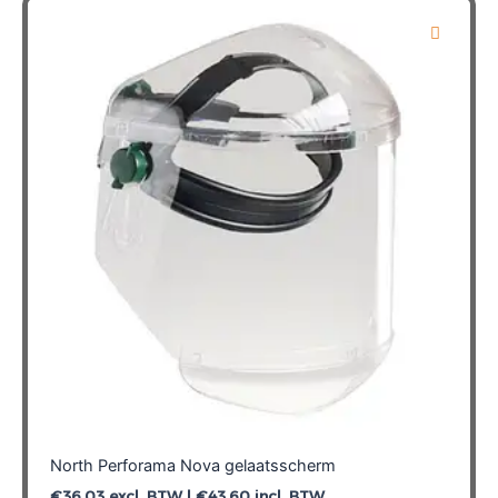
North Perforama Nova gelaatsscherm
€
36,03
excl. BTW |
€
43,60
incl. BTW