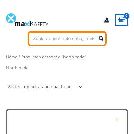
Ga
naar
de
inhoud
Zoeken
naar:
Home
/ Producten getagged “North serie”
North serie