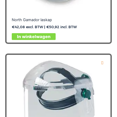
North Gamador laskap
€
42,08
excl. BTW |
€
50,92
incl. BTW
In winkelwagen