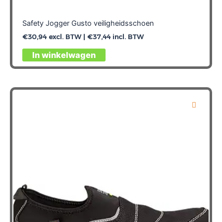
Safety Jogger Gusto veiligheidsschoen
€
30,94
excl. BTW |
€
37,44
incl. BTW
Dit
In winkelwagen
product
heeft
meerdere
variaties.
Deze
optie
kan
gekozen
worden
op
de
productpagina