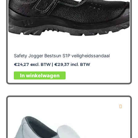
Safety Jogger Bestsun S1P veiligheidssandaal
€
24,27
excl. BTW |
€
29,37
incl. BTW
Dit
In winkelwagen
product
heeft
meerdere
variaties.
Deze
optie
kan
gekozen