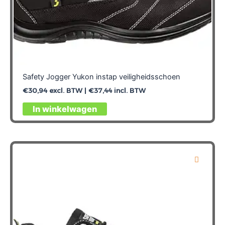
Safety Jogger Yukon instap veiligheidsschoen
€
30,94
excl. BTW |
€
37,44
incl. BTW
Dit
In winkelwagen
product
heeft
meerdere
variaties.
Deze
optie
kan
gekozen
worden
op