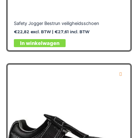
Safety Jogger Bestrun veiligheidsschoen
€
22,82
excl. BTW |
€
27,61
incl. BTW
Dit
In winkelwagen
product
heeft
meerdere
variaties.
Deze
optie
kan
gekozen
worden
op
de
productpagina