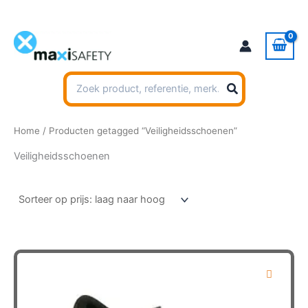
Ga
naar
de
inhoud
Zoeken
naar:
Home
/ Producten getagged “Veiligheidsschoenen”
Veiligheidsschoenen