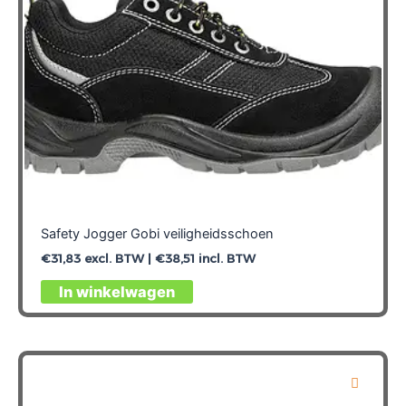
de
productpagina
Safety Jogger Gobi veiligheidsschoen
€
31,83
excl. BTW |
€
38,51
incl. BTW
Dit
In winkelwagen
product
heeft
meerdere
variaties.
Deze