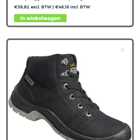
€
39,82
excl. BTW |
€
48,18
incl. BTW
Dit
In winkelwagen
product
heeft
meerdere
variaties.
Deze
optie
kan
gekozen
worden
op
de
productpagina