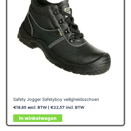
Safety Jogger Safetyboy veiligheidsschoen
€
18,65
excl. BTW |
€
22,57
incl. BTW
Dit
In winkelwagen
product
heeft