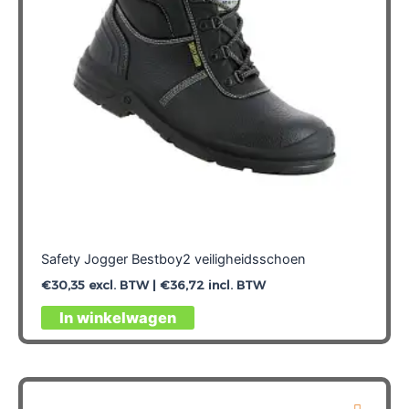
worden
op
de
productpagina
Safety Jogger Bestboy2 veiligheidsschoen
€
30,35
excl. BTW |
€
36,72
incl. BTW
Dit
In winkelwagen
product
heeft
meerdere
variaties.