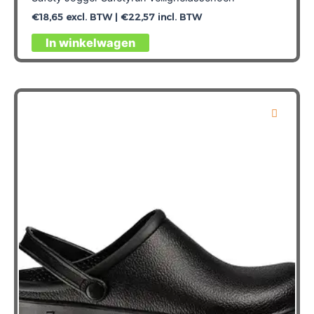
€
18,65
excl. BTW |
€
22,57
incl. BTW
Dit
In winkelwagen
product
heeft
meerdere
variaties.
Deze
optie
kan
gekozen
worden
op
de
productpagina