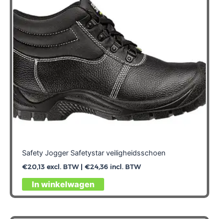
gekozen
worden
op
de
productpagina
Safety Jogger Safetystar veiligheidsschoen
€
20,13
excl. BTW |
€
24,36
incl. BTW
Dit
In winkelwagen
product
heeft
meerdere