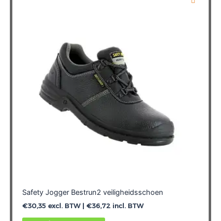
Deze
optie
kan
gekozen
worden
op
de
productpagina
Safety Jogger Bestrun2 veiligheidsschoen
€
30,35
excl. BTW |
€
36,72
incl. BTW
Dit