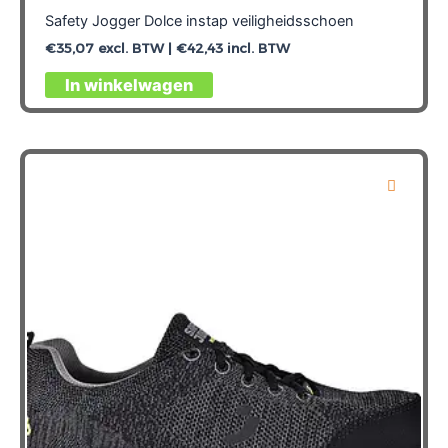
Safety Jogger Dolce instap veiligheidsschoen
€
35,07
excl. BTW |
€
42,43
incl. BTW
Dit
In winkelwagen
product
heeft
meerdere
variaties.
Deze
optie
kan
gekozen
worden
op
de
productpagina