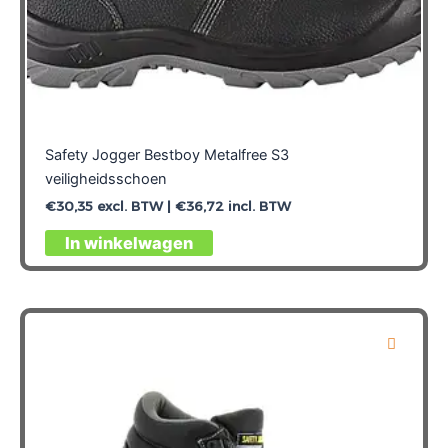
Safety Jogger Bestboy Metalfree S3
veiligheidsschoen
€
30,35
excl. BTW |
€
36,72
incl. BTW
Dit
In winkelwagen
product
heeft
meerdere
variaties.
Deze
optie
kan
gekozen