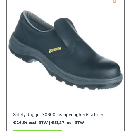
Deze
optie
kan
gekozen
worden
op
de
productpagina
Safety Jogger X0600 instapveiligheidsschoen
€
26,34
excl. BTW |
€
31,87
incl. BTW
Dit