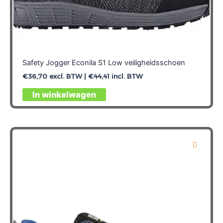
Safety Jogger Econila S1 Low veiligheidsschoen
€
36,70
excl. BTW |
€
44,41
incl. BTW
Dit
In winkelwagen
product
heeft
meerdere
variaties.
Deze
optie
kan
gekozen
worden
op
de