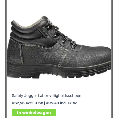
optie
kan
gekozen
worden
op
de
productpagina
Safety Jogger Labor veiligheidsschoen
€
32,56
excl. BTW |
€
39,40
incl. BTW
Dit
In winkelwagen
product