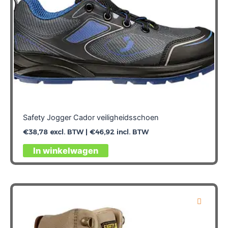
productpagina
Safety Jogger Cador veiligheidsschoen
€
38,78
excl. BTW |
€
46,92
incl. BTW
Dit
In winkelwagen
product
heeft
meerdere
variaties.
Deze
optie