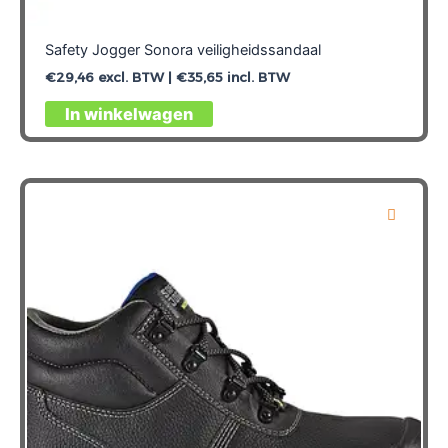
Safety Jogger Sonora veiligheidssandaal
€
29,46
excl. BTW |
€
35,65
incl. BTW
Dit
In winkelwagen
product
heeft
meerdere
variaties.
Deze
optie
kan
gekozen
worden
op
de
productpagina