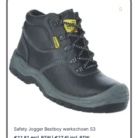
variaties.
Deze
optie
kan
gekozen
worden
op
de
productpagina
Safety Jogger Bestboy werkschoen S3
€
22,82
excl. BTW |
€
27,61
incl. BTW