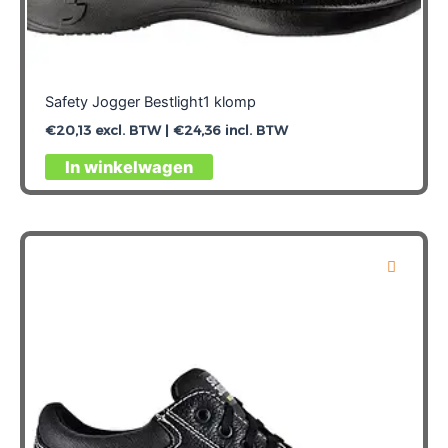
Safety Jogger Bestlight1 klomp
€
20,13
excl. BTW |
€
24,36
incl. BTW
Dit
In winkelwagen
product
heeft
meerdere
variaties.
Deze
optie
kan
gekozen
worden
op
de
productpagina