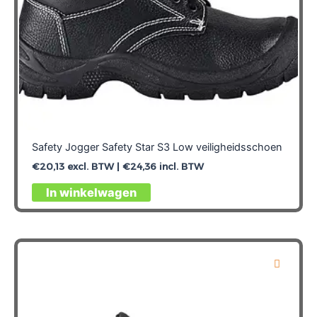
Safety Jogger Safety Star S3 Low veiligheidsschoen
€
20,13
excl. BTW |
€
24,36
incl. BTW
Dit
In winkelwagen
product
heeft
meerdere
variaties.
Deze
optie
kan