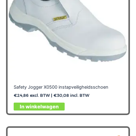
worden
op
de
productpagina
Safety Jogger X0500 instapveiligheidsschoen
€
24,86
excl. BTW |
€
30,08
incl. BTW
Dit
In winkelwagen
product
heeft
meerdere
variaties.